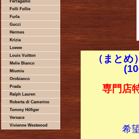
Ferragamo
Folli Follie
Furla
Gucci
Hermes
Krizia
Loewe
Louis Vuitton
（まとめ）
Melie Bianco
(1
Miumiu
Orobianco
専門店
Prada
Ralph Lauren
Roberta di Camerino
Tommy Hilfiger
Versace
Vivienne Westwood
希