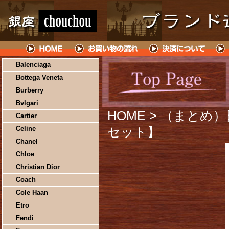
Balenciaga
Bottega Veneta
Burberry
Bvlgari
HOME
> （まとめ）日
Cartier
Celine
セット】
Chanel
Chloe
Christian Dior
Coach
Cole Haan
Etro
Fendi