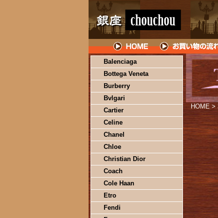
Balenciaga
Bottega Veneta
Burberry
Bvlgari
HOME
>
Cartier
Celine
Chanel
Chloe
Christian Dior
Coach
Cole Haan
Etro
Fendi