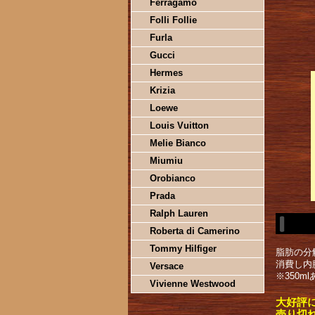
Ferragamo
Folli Follie
Furla
Gucci
Hermes
Krizia
Loewe
Louis Vuitton
Melie Bianco
Miumiu
Orobianco
Prada
Ralph Lauren
Roberta di Camerino
Tommy Hilfiger
脂肪の分
消費し内
Versace
※350m
Vivienne Westwood
大好評
売り切