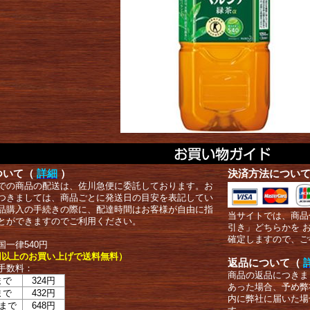
ついて（
詳細
）
決済方法につい
での商品の配送は、佐川急便に委託しております。お
つきましては、商品ごとに発送日の目安を表記してい
品購入の手続きの際に、配達時間はお客様が自由に指
当サイトでは、商品
とができますのでご利用ください。
引き」どちらかを 
確定しますので、ご
国一律540円
00円以上のお買い上げで送料無料）
返品について（
手数料：
商品の返品につきま
まで
324円
あった場合、予め弊
まで
432円
内に弊社に届いた場
まで
648円