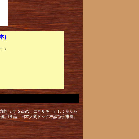
本)
円 ）
代謝する力を高め、エネルギーとして脂肪を
保健用食品。日本人間ドック検診協会推薦。