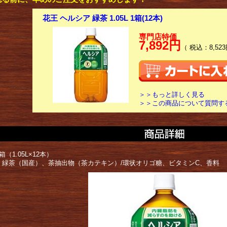
花王 ヘルシア 緑茶 1.05L 1箱(12本)
専門店特価
7,892円
（ 税込：8,523
＞＞もっと詳しく見る
＞＞この商品について質問す
箱（1.05L×12本）
 緑茶（国産）、茶抽出物（茶カテキン）/環状オリゴ糖、ビタミンC、香料