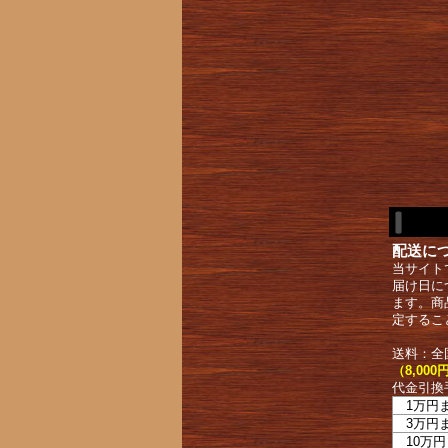
配送に
当サイト
届け日に
ます。商
定するこ
送料：全
（8,0
代金引換
1万円
3万円
10万円