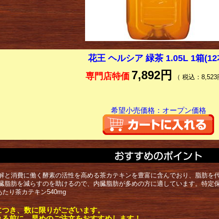
花王 ヘルシア 緑茶 1.05L 1箱(12
7,892円
専門店特価
（ 税込：8,523
希望小売価格：オープン価格
解と消費に働く酵素の活性を高める茶カテキンを豊富に含んでおり、脂肪を
臓脂肪を減らすのを助けるので、内臓脂肪が多めの方に適しています。特定
lあたり茶カテキン540mg
につき、数に限りがございます。
れる前に、早めのご注文をおすすめします！