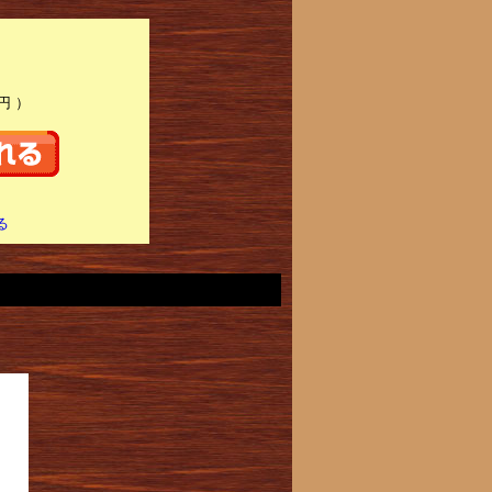
円 ）
る