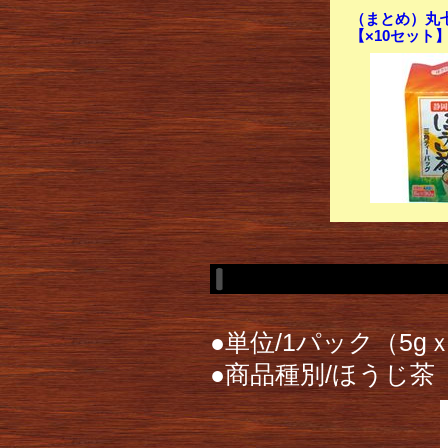
（まとめ）丸七
【×10セット
●単位/1パック（5g
●商品種別/ほうじ