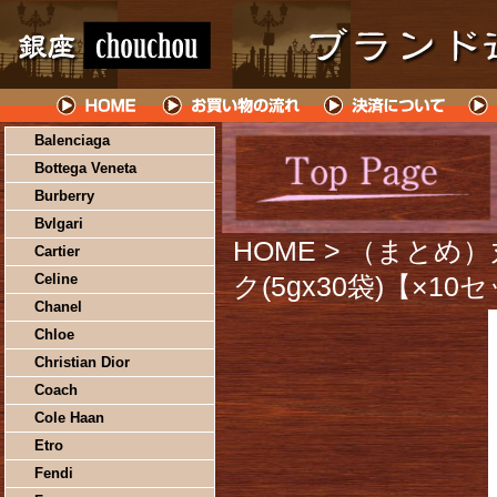
Balenciaga
Bottega Veneta
Burberry
Bvlgari
HOME
> （まとめ
Cartier
Celine
ク(5gx30袋)【×10
Chanel
Chloe
Christian Dior
Coach
Cole Haan
Etro
Fendi