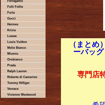
Ferragamo
Folli Follie
Furla
Gucci
Hermes
Krizia
Loewe
Louis Vuitton
（まとめ
Melie Bianco
ーバッグ 
Miumiu
Orobianco
Prada
Ralph Lauren
専門店
Roberta di Camerino
Tommy Hilfiger
Versace
Vivienne Westwood
希