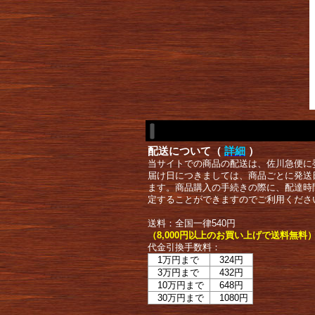
配送について（
詳細
）
当サイトでの商品の配送は、佐川急便に
届け日につきましては、商品ごとに発送
ます。商品購入の手続きの際に、配達時
定することができますのでご利用くださ
送料：全国一律540円
（8,000円以上のお買い上げで送料無料
代金引換手数料：
1万円まで
324円
3万円まで
432円
10万円まで
648円
30万円まで
1080円