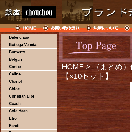
Balenciaga
Bottega Veneta
Burberry
Bvlgari
HOME
> （まとめ
Cartier
Celine
【×10セット】
Chanel
Chloe
Christian Dior
Coach
Cole Haan
Etro
Fendi