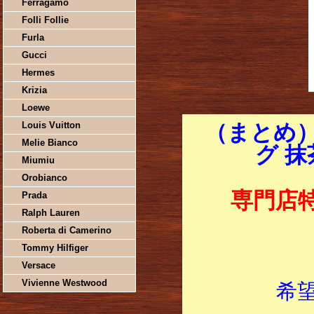
Ferragamo
Folli Follie
Furla
Gucci
Hermes
Krizia
Loewe
Louis Vuitton
（まとめ
Melie Bianco
グ 
Miumiu
Orobianco
専門店
Prada
Ralph Lauren
Roberta di Camerino
Tommy Hilfiger
Versace
Vivienne Westwood
希