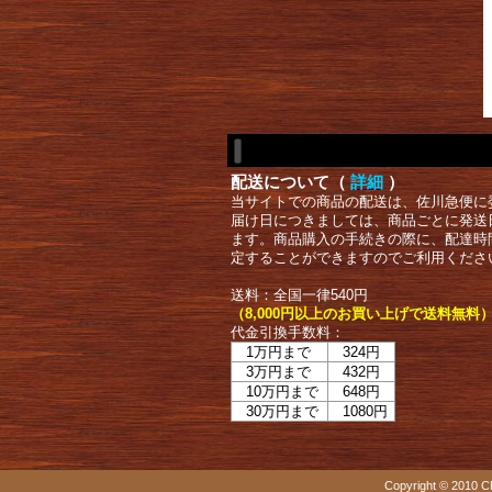
配送について（
詳細
）
当サイトでの商品の配送は、佐川急便に
届け日につきましては、商品ごとに発送
ます。商品購入の手続きの際に、配達時
定することができますのでご利用くださ
送料：全国一律540円
（8,000円以上のお買い上げで送料無料
代金引換手数料：
1万円まで
324円
3万円まで
432円
10万円まで
648円
30万円まで
1080円
Copyright © 2010 