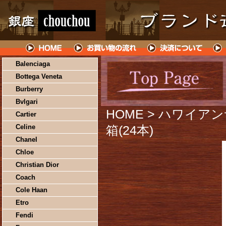
Balenciaga
Bottega Veneta
Burberry
Bvlgari
HOME
> ハワイアン
Cartier
Celine
箱(24本)
Chanel
Chloe
Christian Dior
Coach
Cole Haan
Etro
Fendi