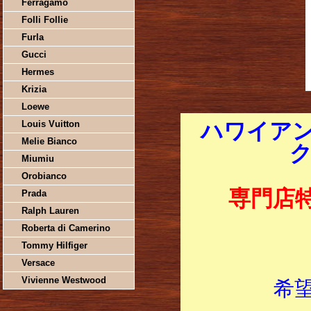
Ferragamo
Folli Follie
Furla
Gucci
Hermes
Krizia
Loewe
Louis Vuitton
ハワイアン
Melie Bianco
ク
Miumiu
Orobianco
専門店
Prada
Ralph Lauren
Roberta di Camerino
Tommy Hilfiger
Versace
Vivienne Westwood
希