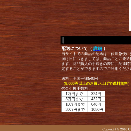
配送について（
詳細
）
当サイトでの商品の配送は、佐川急便に
届け日につきましては、商品ごとに発送
ます。商品購入の手続きの際に、配達時
定することができますのでご利用くださ
送料：全国一律540円
（8,000円以上のお買い上げで送料無料
代金引換手数料：
1万円まで
324円
3万円まで
432円
10万円まで
648円
30万円まで
1080円
Copyright © 2010 