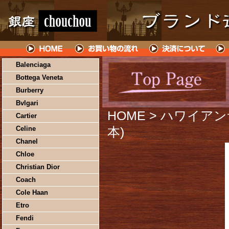
Balenciaga
Bottega Veneta
Burberry
Bvlgari
HOME
> ハワイアン
Cartier
Celine
本)
Chanel
Chloe
Christian Dior
Coach
Cole Haan
Etro
Fendi