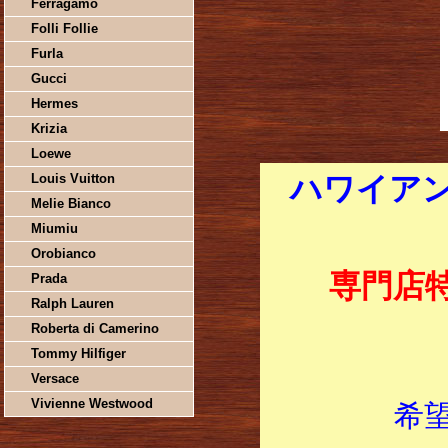
Ferragamo
Folli Follie
Furla
Gucci
Hermes
Krizia
Loewe
Louis Vuitton
ハワイアン
Melie Bianco
Miumiu
Orobianco
専門店
Prada
Ralph Lauren
Roberta di Camerino
Tommy Hilfiger
Versace
Vivienne Westwood
希