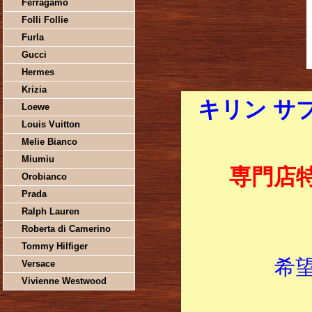
Ferragamo
Folli Follie
Furla
Gucci
Hermes
Krizia
キリン サプ
Loewe
Louis Vuitton
Melie Bianco
Miumiu
専門店
Orobianco
Prada
Ralph Lauren
Roberta di Camerino
Tommy Hilfiger
希
Versace
Vivienne Westwood