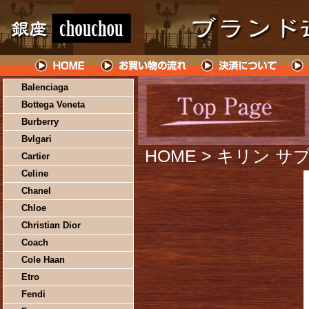
Balenciaga
Bottega Veneta
Burberry
Bvlgari
HOME
> キリン サプ
Cartier
Celine
Chanel
Chloe
Christian Dior
Coach
Cole Haan
Etro
Fendi