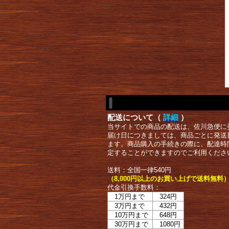
配送について（
詳細
）
当サイトでの商品の配送は、佐川急便に
届け日につきましては、商品ごとに発送
ます。商品購入の手続きの際に、配達時
定することができますのでご利用くださ
送料：全国一律540円
（8,000円以上のお買い上げで送料無料
代金引換手数料：
1万円まで
324円
3万円まで
432円
10万円まで
648円
30万円まで
1080円