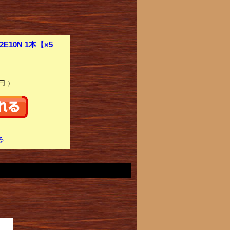
E10N 1本【×5
円 ）
る