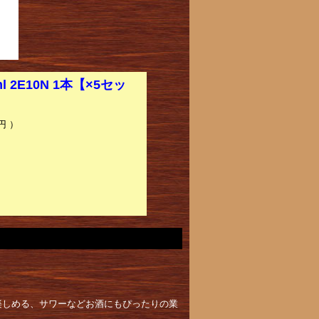
2E10N 1本【×5セッ
円 ）
楽しめる、サワーなどお酒にもぴったりの業