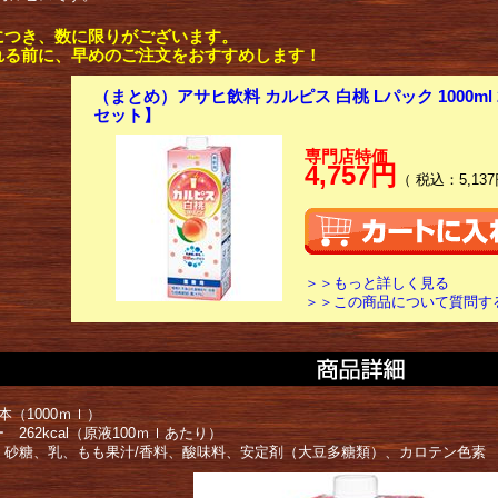
につき、数に限りがございます。
れる前に、早めのご注文をおすすめします！
（まとめ）アサヒ飲料 カルピス 白桃 Lパック 1000ml 2
セット】
専門店特価
4,757円
（ 税込：5,137
＞＞もっと詳しく見る
＞＞この商品について質問す
本（1000ｍｌ）
 262kcal（原液100ｍｌあたり）
 砂糖、乳、もも果汁/香料、酸味料、安定剤（大豆多糖類）、カロテン色素