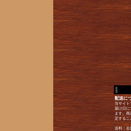
配送に
当サイト
届け日に
ます。商
定するこ
送料：全