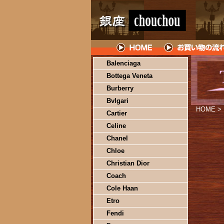
Balenciaga
Bottega Veneta
Burberry
Bvlgari
HOME
>
Cartier
Celine
Chanel
Chloe
Christian Dior
Coach
Cole Haan
Etro
Fendi