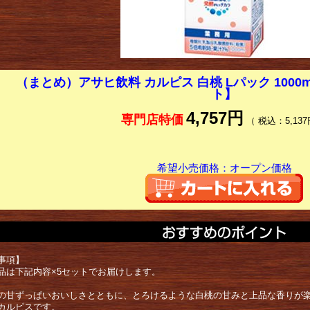
（まとめ）アサヒ飲料 カルピス 白桃 Lパック 1000ml 
ト】
4,757円
専門店特価
（ 税込：5,137
希望小売価格：オープン価格
事項】
品は下記内容×5セットでお届けします。
の甘ずっぱいおいしさとともに、とろけるような白桃の甘みと上品な香りが
カルピスです。