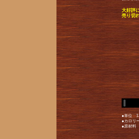
大好評
売り切
●単位 1
●カロリー
●原材料