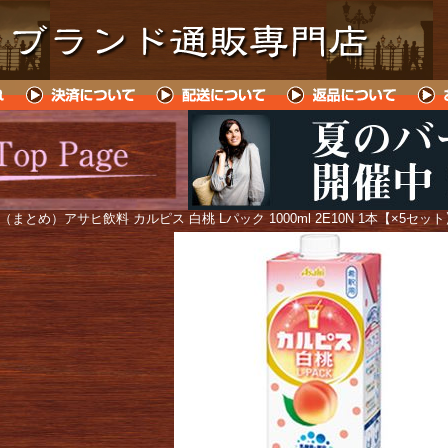
 （まとめ）アサヒ飲料 カルピス 白桃 Lパック 1000ml 2E10N 1本【×5セッ