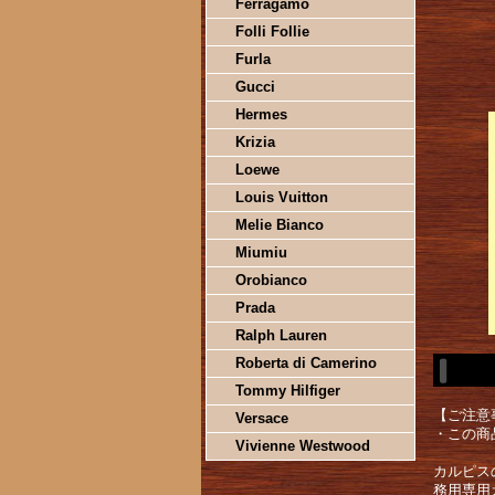
Ferragamo
Folli Follie
Furla
Gucci
Hermes
Krizia
Loewe
Louis Vuitton
Melie Bianco
Miumiu
Orobianco
Prada
Ralph Lauren
Roberta di Camerino
Tommy Hilfiger
【ご注意
Versace
・この商
Vivienne Westwood
カルピス
務用専用