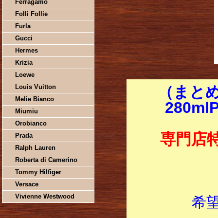
Ferragamo
Folli Follie
Furla
Gucci
Hermes
Krizia
Loewe
Louis Vuitton
（まとめ
Melie Bianco
280m
Miumiu
Orobianco
専門店
Prada
Ralph Lauren
Roberta di Camerino
Tommy Hilfiger
Versace
Vivienne Westwood
希