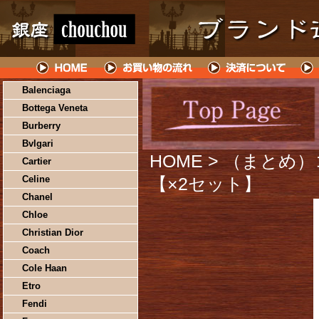
Balenciaga
Bottega Veneta
Burberry
Bvlgari
HOME
> （まとめ）コ
Cartier
Celine
【×2セット】
Chanel
Chloe
Christian Dior
Coach
Cole Haan
Etro
Fendi