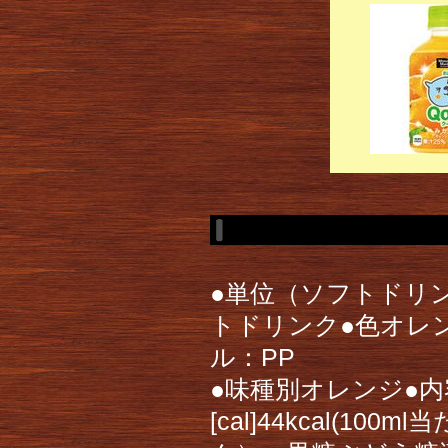
●単位（ソフトドリン
トドリンク●色オレン
ル：PP
●味種別オレンジ●内容
[cal]44kcal(