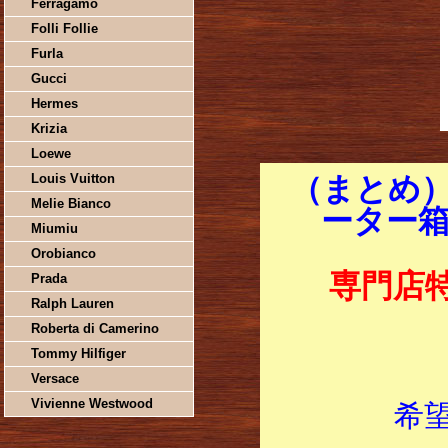
Ferragamo
Folli Follie
Furla
Gucci
Hermes
Krizia
Loewe
Louis Vuitton
（まとめ）
Melie Bianco
ーター箱売
Miumiu
Orobianco
専門店
Prada
Ralph Lauren
Roberta di Camerino
Tommy Hilfiger
Versace
Vivienne Westwood
希