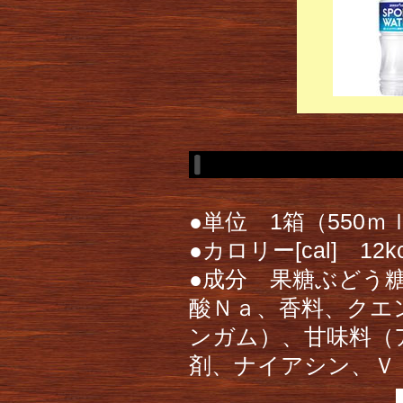
●単位 1箱（550ｍ
●カロリー[cal] 12
●成分 果糖ぶどう
酸Ｎａ、香料、クエ
ンガム）、甘味料（
剤、ナイアシン、