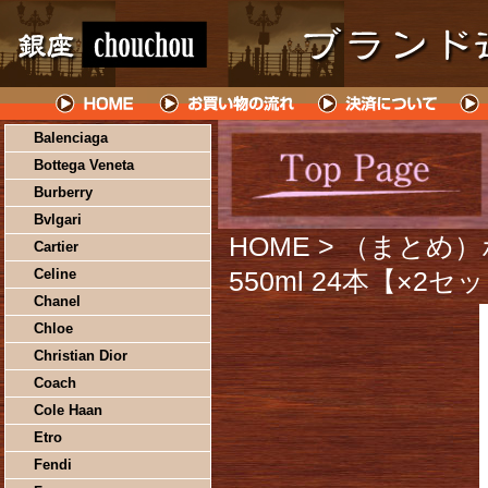
Balenciaga
Bottega Veneta
Burberry
Bvlgari
HOME
> （まとめ
Cartier
Celine
550ml 24本【×2セ
Chanel
Chloe
Christian Dior
Coach
Cole Haan
Etro
Fendi