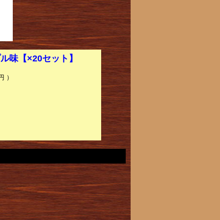
ル味【×20セット】
円 ）