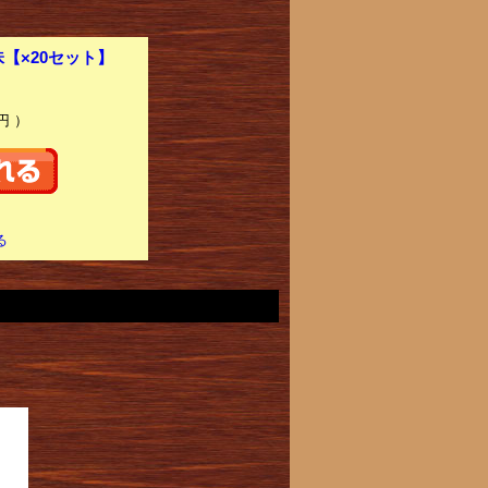
【×20セット】
円 ）
る