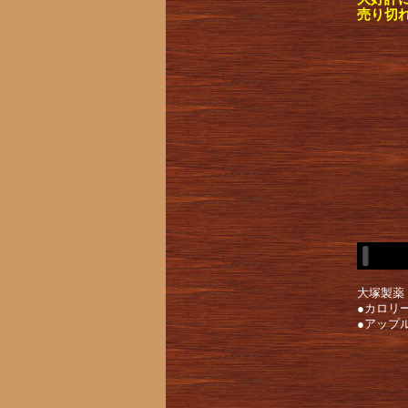
売り切
大塚製薬
●カロリ
●アップ