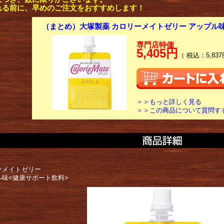
れる前に、早めのご注文をおすすめします！
（まとめ）大塚製薬 カロリーメイトゼリー アップル味
専門店特価
5,405円
（ 税込：5,837
＞＞もっと詳しく見る
＞＞この商品について質問す
ーメイトゼリー
ル味<健康サポート飲料>