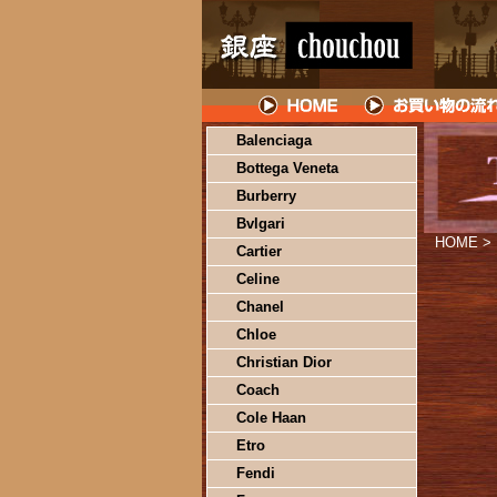
Balenciaga
Bottega Veneta
Burberry
Bvlgari
HOME
>
Cartier
Celine
Chanel
Chloe
Christian Dior
Coach
Cole Haan
Etro
Fendi