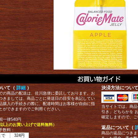
ついて（
詳細
）
決済方法につい
での商品の配送は、佐川急便に委託しております。お
つきましては、商品ごとに発送日の目安を表記してい
品購入の手続きの際に、配達時間はお客様が自由に指
当サイトでは、商品
とができますのでご利用ください。
引き」どちらかを 
確定しますので、ご
国一律540円
00円以上のお買い上げで送料無料）
返品について（
手数料：
商品の返品につきま
まで
324円