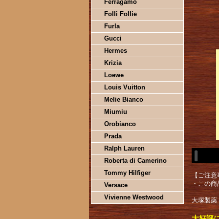
Ferragamo
Folli Follie
Furla
Gucci
Hermes
Krizia
Loewe
Louis Vuitton
Melie Bianco
Miumiu
Orobianco
Prada
Ralph Lauren
Roberta di Camerino
Tommy Hilfiger
【ご注意
・この商
Versace
Vivienne Westwood
大塚製薬
大好評