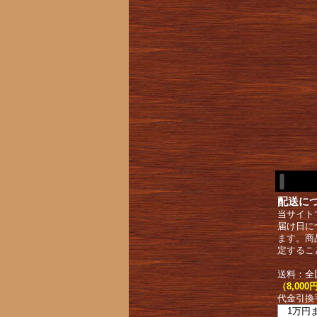
配送に
当サイト
届け日に
ます。商
定するこ
送料：全
（8,0
代金引換
1万円