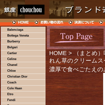
Balenciaga
Bottega Veneta
Burberry
Bvlgari
HOME
> （まとめ）
Cartier
Celine
れん草のクリームスー
Chanel
濃厚で食べごたえの
Chloe
Christian Dior
Coach
Cole Haan
Etro
Fendi