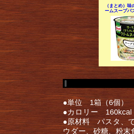
（まとめ）味の
ームスープパス
●単位 1箱（6個）
●カロリー 160kc
●原材料 パスタ、
ウダー、砂糖、粉末