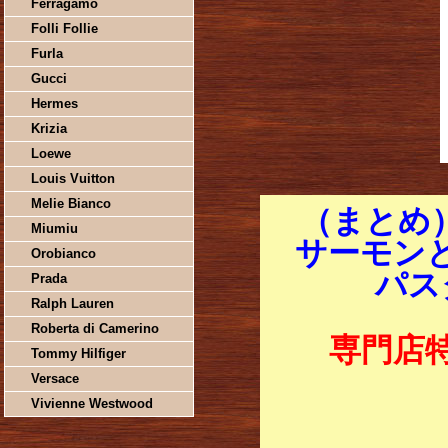
Ferragamo
Folli Follie
Furla
Gucci
Hermes
Krizia
Loewe
Louis Vuitton
Melie Bianco
（まとめ）
Miumiu
サーモン
Orobianco
パス
Prada
Ralph Lauren
Roberta di Camerino
専門店
Tommy Hilfiger
Versace
Vivienne Westwood