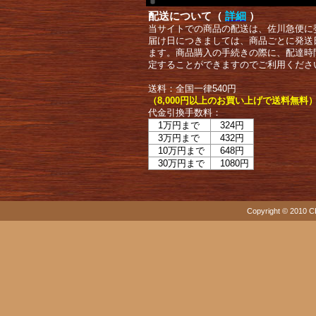
配送について（
詳細
）
当サイトでの商品の配送は、佐川急便に
届け日につきましては、商品ごとに発送
ます。商品購入の手続きの際に、配達時
定することができますのでご利用くださ
送料：全国一律540円
（8,000円以上のお買い上げで送料無料
代金引換手数料：
1万円まで
324円
3万円まで
432円
10万円まで
648円
30万円まで
1080円
Copyright © 2010 