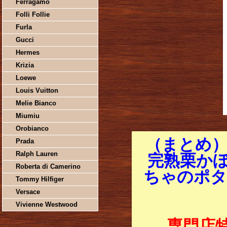
Ferragamo
Folli Follie
Furla
Gucci
Hermes
Krizia
Loewe
Louis Vuitton
Melie Bianco
Miumiu
Orobianco
（まとめ）
Prada
Ralph Lauren
完熟栗か
Roberta di Camerino
ちゃのポター
Tommy Hilfiger
Versace
Vivienne Westwood
専門店