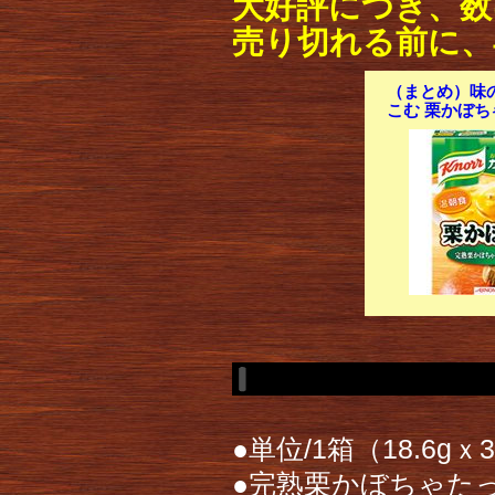
大好評につき、数
売り切れる前に、
（まとめ）味
こむ 栗かぼちゃ
●単位/1箱（18.6g
●完熟栗かぼちゃた