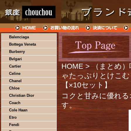
Balenciaga
Bottega Veneta
Burberry
Bvlgari
HOME
> （まとめ
Cartier
Celine
ゃたっぷりとけこむ 栗
Chanel
【×10セット】
Chloe
コクと甘みに優れる
Christian Dior
Coach
す。
Cole Haan
Etro
Fendi