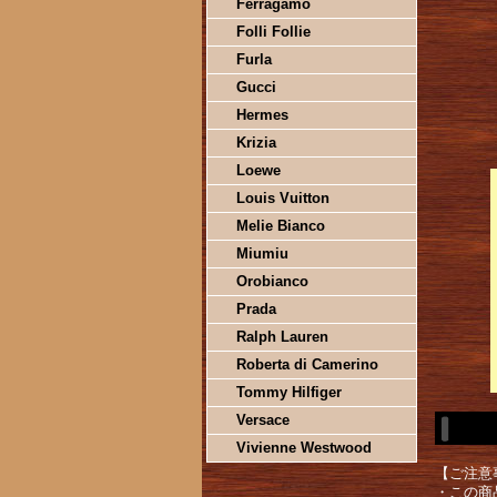
Ferragamo
Folli Follie
Furla
Gucci
Hermes
Krizia
Loewe
Louis Vuitton
Melie Bianco
Miumiu
Orobianco
Prada
Ralph Lauren
Roberta di Camerino
Tommy Hilfiger
Versace
Vivienne Westwood
【ご注意
・この商