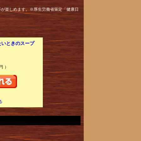
事が楽しめます。※厚生労働省策定「健康日
たいときのスープ
円 ）
る