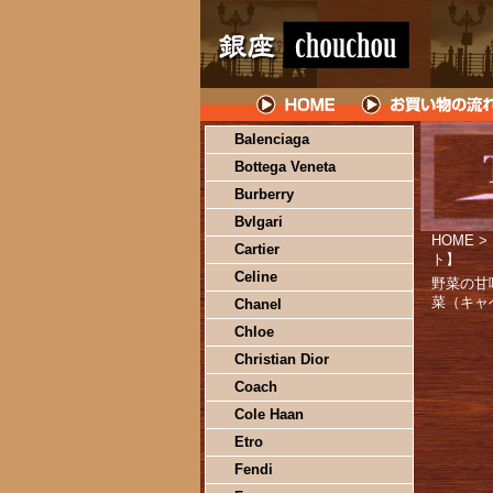
Balenciaga
Bottega Veneta
Burberry
Bvlgari
HOME
>
Cartier
ト】
Celine
野菜の甘
菜（キャ
Chanel
Chloe
Christian Dior
Coach
Cole Haan
Etro
Fendi