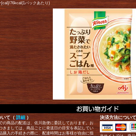
cal]/76kcal(1パックあたり)
ついて（
詳細
）
決済方法につい
での商品の配送は、佐川急便に委託しております。お
つきましては、商品ごとに発送日の目安を表記してい
品購入の手続きの際に、配達時間はお客様が自由に指
当サイトでは、商品