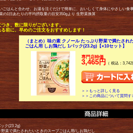
いごはんと合わせ、お湯を注ぐだけで簡単に、おいしくて身体にやさしい食
野菜の1日あたりの平均摂取量の目安350gより 生野菜換算
につき、数に限りがございます。
れる前に、早めのご注文をおすすめします！
（まとめ）味の素 クノール たっぷり野菜で満たされ
ごはん用 しお鶏だし 1パック(23.2g)【×10セット】
専門店特価
3,465円
（ 税込：3,742
＞＞もっと詳しく見る
＞＞この商品について質問す
ック(23.2g)
り野菜で満たされたいときのスープごはん用/しお鶏だし