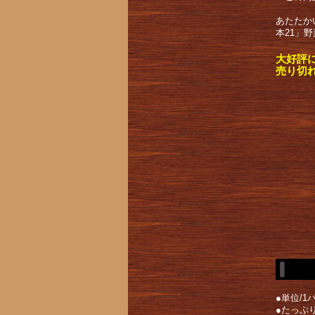
あたたか
本21」
大好評
売り切
●単位/1パ
●たっぷ