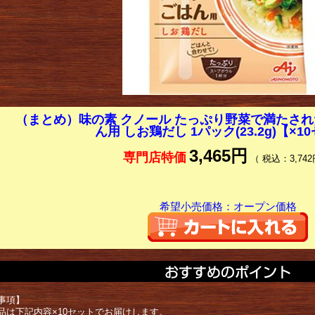
（まとめ）味の素 クノール たっぷり野菜で満たさ
ん用 しお鶏だし 1パック(23.2g)【×1
3,465円
専門店特価
（ 税込：3,742
希望小売価格：オープン価格
事項】
品は下記内容×10セットでお届けします。