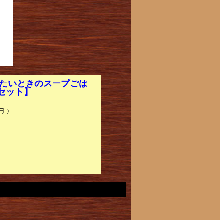
れたいときのスープごは
0セット】
円 ）