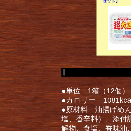
セット】
●単位 1箱（12個）
●カロリー 1081kc
●原材料 油揚げめ
塩、香辛料）、添付
解物、食塩、香味油