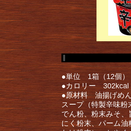
●単位 1箱（12個）
●カロリー 302kc
●原材料 油揚げめ
スープ（特製辛味粉
でん粉、粉末みそ、
にく粉末、パーム油