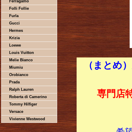
Ferragamo
Folli Follie
Furla
Gucci
Hermes
Krizia
Loewe
Louis Vuitton
Melie Bianco
（まとめ）農
Miumiu
Orobianco
Prada
Ralph Lauren
専門店
Roberta di Camerino
Tommy Hilfiger
Versace
Vivienne Westwood
希