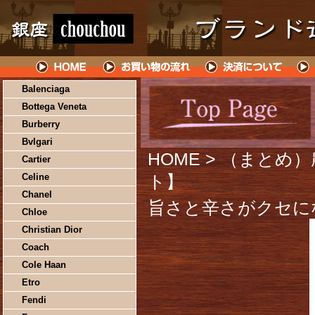
Balenciaga
Bottega Veneta
Burberry
Bvlgari
HOME
> （まとめ）
Cartier
Celine
ト】
Chanel
旨さと辛さがクセに
Chloe
Christian Dior
Coach
Cole Haan
Etro
Fendi