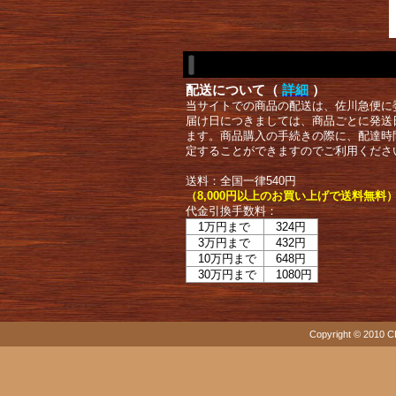
配送について（
詳細
）
当サイトでの商品の配送は、佐川急便に
届け日につきましては、商品ごとに発送
ます。商品購入の手続きの際に、配達時
定することができますのでご利用くださ
送料：全国一律540円
（8,000円以上のお買い上げで送料無料
代金引換手数料：
1万円まで
324円
3万円まで
432円
10万円まで
648円
30万円まで
1080円
Copyright © 2010 