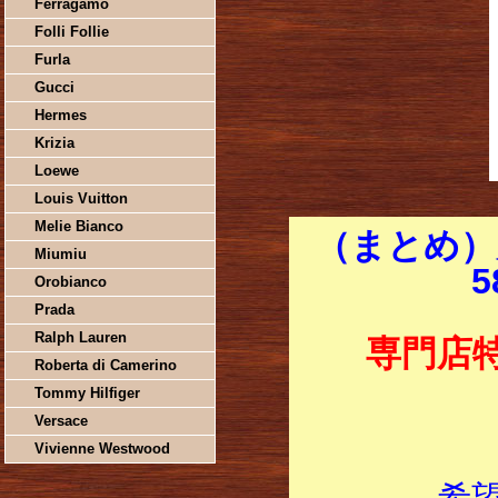
Ferragamo
Folli Follie
Furla
Gucci
Hermes
Krizia
Loewe
Louis Vuitton
Melie Bianco
（まとめ）
Miumiu
5
Orobianco
Prada
Ralph Lauren
専門店
Roberta di Camerino
Tommy Hilfiger
Versace
Vivienne Westwood
希