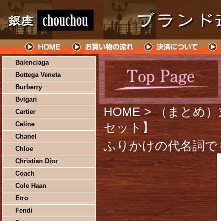
Balenciaga
Bottega Veneta
Burberry
Bvlgari
HOME
> （まとめ）
Cartier
Celine
セット】
Chanel
ふりかけの代名詞で
Chloe
Christian Dior
Coach
Cole Haan
Etro
Fendi