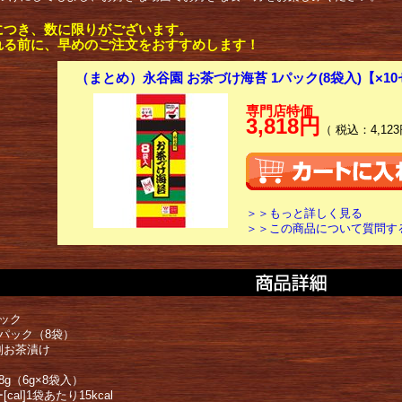
につき、数に限りがございます。
れる前に、早めのご注文をおすすめします！
（まとめ）永谷園 お茶づけ海苔 1パック(8袋入)【×1
専門店特価
3,818円
（ 税込：4,123
＞＞もっと詳しく見る
＞＞この商品について質問す
パック
1パック（8袋）
別お茶漬け
8g（6g×8袋入）
cal]1袋あたり15kcal