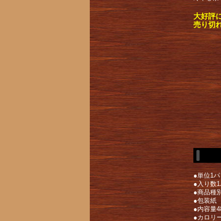
大好評
売り切
●単位1
●入り数
●商品種
●包装紙
●内容量4
●カロリー[