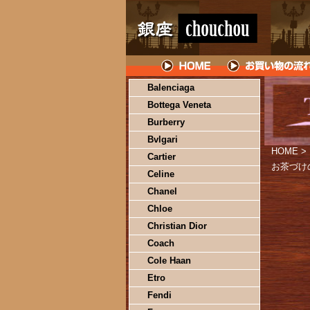
Balenciaga
Bottega Veneta
Burberry
Bvlgari
HOME
>
Cartier
お茶づけ
Celine
Chanel
Chloe
Christian Dior
Coach
Cole Haan
Etro
Fendi