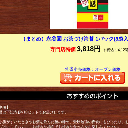
（まとめ）永谷園 お茶づけ海苔 1パック(8袋入
3,818円
専門店特価
（ 税込：4,123
希望小売価格：オープン価格
事項】
品は下記内容×10セットでお届けします。
小腹がすいたときやお酒を飲んだ後の締め、受験勉強の夜食にもぴったり。
づけにしてもよし、お好きな場面でお好きな食べ方をお楽しみください。