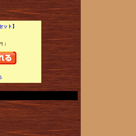
0セット】
円 ）
る