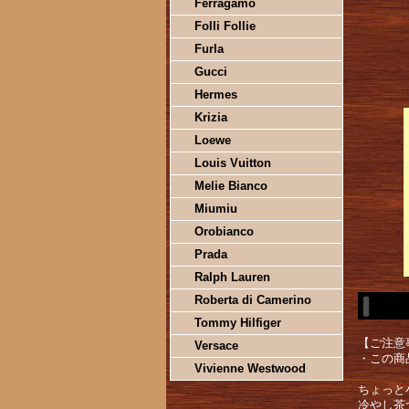
Ferragamo
Folli Follie
Furla
Gucci
Hermes
Krizia
Loewe
Louis Vuitton
Melie Bianco
Miumiu
Orobianco
Prada
Ralph Lauren
Roberta di Camerino
Tommy Hilfiger
【ご注意
Versace
・この商
Vivienne Westwood
ちょっと
冷やし茶