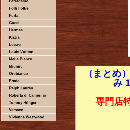
Ferragamo
Folli Follie
Furla
Gucci
Hermes
Krizia
Loewe
Louis Vuitton
Melie Bianco
Miumiu
（まとめ）
Orobianco
み 
Prada
Ralph Lauren
Roberta di Camerino
専門店
Tommy Hilfiger
Versace
Vivienne Westwood