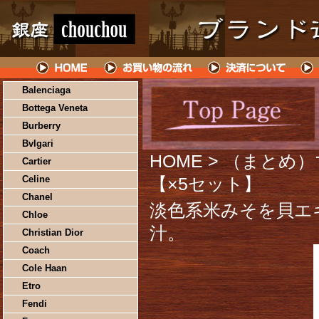
Balenciaga
Bottega Veneta
Burberry
Bvlgari
HOME
> （まとめ）
Cartier
Celine
【×5セット】
Chanel
淡色系米みそを貝エ
Chloe
汁。
Christian Dior
Coach
Cole Haan
Etro
Fendi