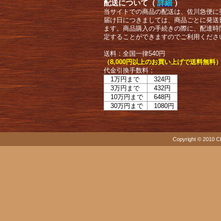
配送について（
詳細
）
当サイトでの商品の配送は、佐川急便に
届け日につきましては、商品ごとに発送
ます。商品購入の手続きの際に、配達時
定することができますのでご利用くださ
送料：全国一律540円
（8,000円以上のお買い上げで送料無料
代金引換手数料：
1万円まで
324円
3万円まで
432円
10万円まで
648円
30万円まで
1080円
Copyright © 2010 