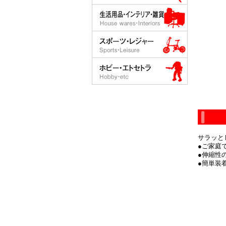
サラッと
●ご家庭
●伸縮性
●簡単装