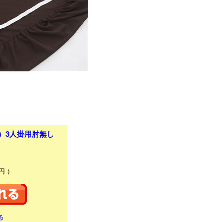
）3人掛用肘無し
円 ）
る