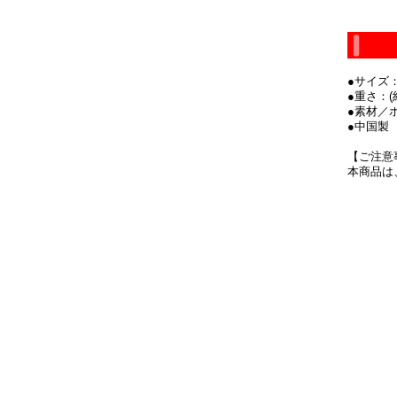
●サイズ：
●重さ：(約
●素材／
●中国製
【ご注意
本商品は