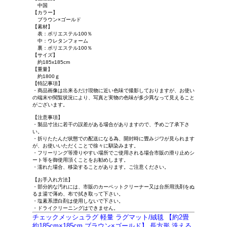
中国
【カラー】
ブラウン×ゴールド
【素材】
表：ポリエステル100％
中：ウレタンフォーム
裏：ポリエステル100％
【サイズ】
約185x185cm
【重量】
約1800ｇ
【特記事項】
・商品画像は出来るだけ現物に近い色味で撮影しておりますが、お使い
の端末や閲覧状況により、写真と実物の色味が多少異なって見えること
がございます。
【注意事項】
・製品寸法に若干の誤差がある場合がありますので、予めご了承下さ
い。
・折りたたんだ状態での配送になる為、開封時に畳みジワが見られます
が、お使いいただくことで徐々に馴染みます。
・フリーリング等滑りやすい場所でご使用される場合市販の滑り止めシ
ート等を御使用頂くことをお勧めします。
・濡れた場合、移染することがあります。ご注意ください。
【お手入れ方法】
・部分的な汚れには、市販のカーペットクリーナー又は台所用洗剤をぬ
るま湯で薄め、布で拭き取って下さい。
・塩素系漂白剤は使用しないで下さい。
・ドライクリーニングはできません。
チェックメッシュラグ 軽量 ラグマット/絨毯 【約2畳
約185cm×185cm ブラウン×ゴールド】 長方形 洗える