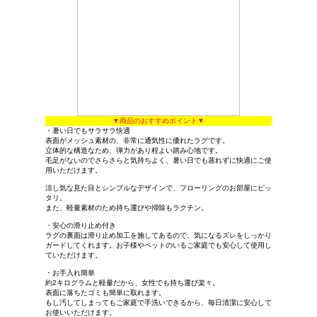
▼商品のおすすめポイント▼
・暑い日でもサラサラ快適
表面がメッシュ素材の、非常に通気性に優れたラグです。
立体的な構造なため、弾力があり程よい踏み心地です。
毛足がないのでさらさらと気持ちよく、暑い日でも蒸れずに快適にご使
用いただけます。
涼し気な見た目とシンプルなデザインで、フローリングのお部屋にピッ
タリ。
また、軽量素材のため持ち運びや掃除もラクチン。
・安心の滑り止め付き
ラグの裏面は滑り止め加工を施してあるので、気になるズレをしっかり
ガードしてくれます。お子様やペットのいるご家庭でも安心して使用し
ていただけます。
・お手入れ簡単
約2キログラムと軽量だから、女性でも持ち運び楽々。
表面に落ちたゴミも簡単に取れます。
もし汚してしまってもご家庭で手洗いできるから、毎日清潔に安心して
お使いいただけます。