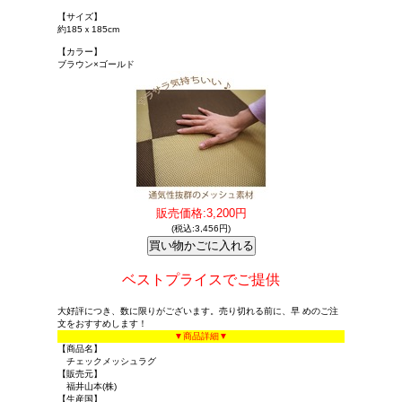
【サイズ】
約185ｘ185cm
【カラー】
ブラウン×ゴールド
販売価格:3,200円
(税込:3,456円)
ベストプライスでご提供
大好評につき、数に限りがございます。売り切れる前に、早 めのご注
文をおすすめします！
▼商品詳細▼
【商品名】
チェックメッシュラグ
【販売元】
福井山本(株)
【生産国】