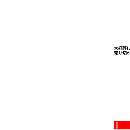
大好評
売り切