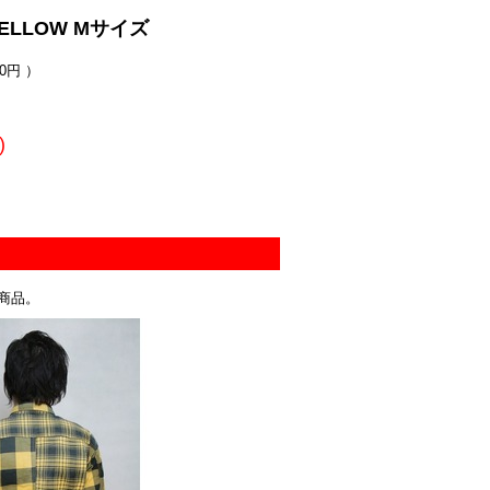
 YELLOW Mサイズ
0円 ）
)
商品。