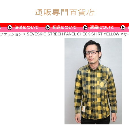
ファッション
> SEVESKIG STRECH PANEL CHECK SHIRT YELLOW M