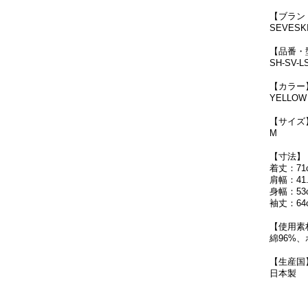
【ブラン
SEVESK
【品番・
SH-SV-LS
【カラー
YELLOW
【サイズ
M
【寸法】
着丈：71
肩幅：41.
身幅：53
袖丈：64
【使用素
綿96%
【生産国
日本製