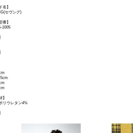
ド名】
IG(セヴシグ)
型番】
-1005
】
】
cm
5cm
cm
cm
材】
、ポリウレタン4%
】