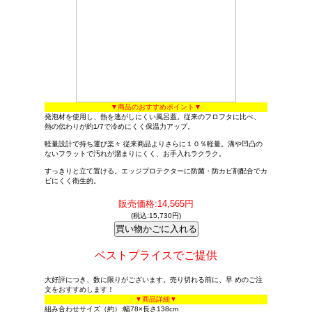
▼商品のおすすめポイント▼
発泡材を使用し、熱を逃がしにくい風呂蓋。従来のフロフタに比べ、
熱の伝わりが約1/7で冷めにくく保温力アップ。
軽量設計で持ち運び楽々 従来商品よりさらに１０％軽量。溝や凹凸の
ないフラットで汚れが溜まりにくく、お手入れラクラク。
すっきりと立て置ける。エッジプロテクターに防菌・防カビ剤配合でカ
ビにくく衛生的。
販売価格:14,565円
(税込:15,730円)
ベストプライスでご提供
大好評につき、数に限りがございます。売り切れる前に、早 めのご注
文をおすすめします！
▼商品詳細▼
組み合わせサイズ（約）:幅78×長さ138cm