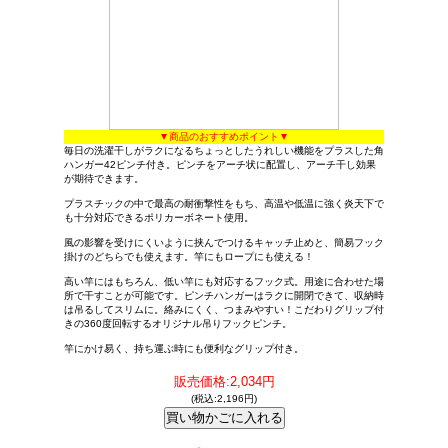
▼商品のおすすめポイント▼
毎日の洗濯干しがラクになるちょっとしたうれしい機能をプラスした角
ハンガー42ピンチ付き。ピンチをアーチ状に配置し、アーチ干し効果
が期待できます。
プラスチックの中で最高の耐衝撃性をもち、高温や低温に強く炎天下で
も十分対応できるポリカーボネート使用。
風の影響を受けにくいように挟んでつけるキャッチ止めと、簡易フック
掛けのどちらでも使えます。竿にもロープにも使える！
高い竿にはもちろん、低い竿にも対応するフック式。用途に合わせた場
所で干すことが可能です。ピンチハンガーはラクに開閉できて、収納時
は吊るしてスリムに。絡みにくく、つまみやすい！こだわりグリップ付
きの360度回転するオリジナル吊りフックピンチ。
竿にかけ易く、持ち運ぶ時にも便利なグリップ付き。
販売価格:2,034円
(税込:2,196円)