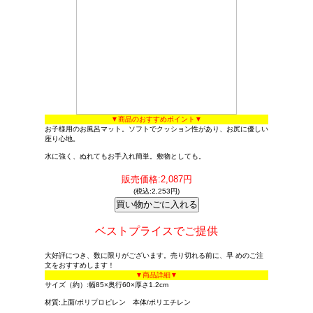
▼商品のおすすめポイント▼
お子様用のお風呂マット。ソフトでクッション性があり、お尻に優しい
座り心地。
水に強く、ぬれてもお手入れ簡単。敷物としても。
販売価格:2,087円
(税込:2,253円)
ベストプライスでご提供
大好評につき、数に限りがございます。売り切れる前に、早 めのご注
文をおすすめします！
▼商品詳細▼
サイズ（約）:幅85×奥行60×厚さ1.2cm
材質:上面/ポリプロピレン 本体/ポリエチレン