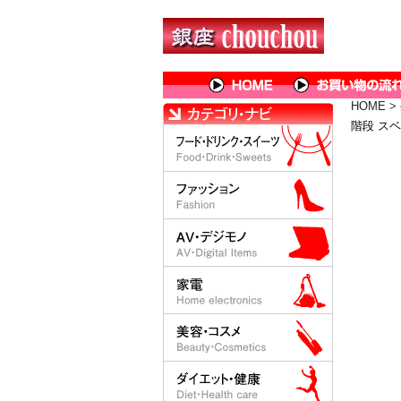
HOME
>
階段 ス