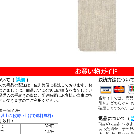
ついて（
詳細
）
決済方法につい
での商品の配送は、佐川急便に委託しております。お
つきましては、商品ごとに発送日の目安を表記してい
品購入の手続きの際に、配達時間はお客様が自由に指
当サイトでは、商品
とができますのでご利用ください。
引き」どちらかを 
確定しますので、ご
国一律540円
00円以上のお買い上げで送料無料）
返品について（
手数料：
商品の返品につきま
まで
324円
あった場合、予め弊
まで
432円
内に弊社に届いた場