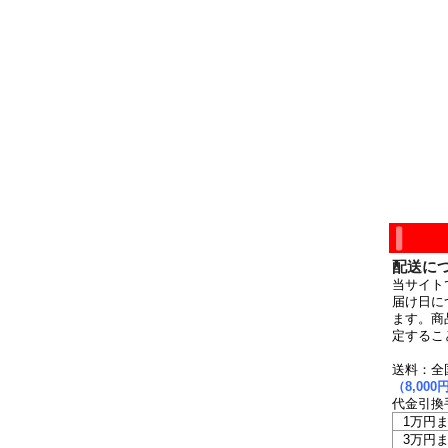
配送に
当サイト
届け日に
ます。商
定するこ
送料：全
（8,0
代金引換
1万円
3万円