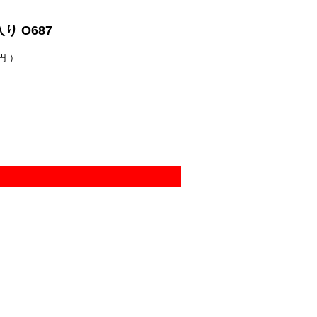
り O687
円 ）