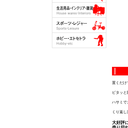
置くだけ
ピタッと
ハサミで
くり返し
大好評
売り切