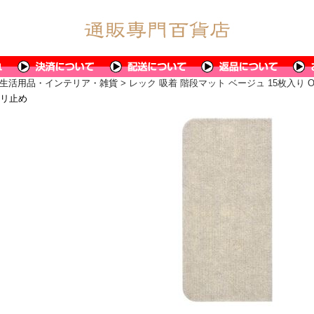
生活用品・インテリア・雑貨
> レック 吸着 階段マット ベージュ 15枚入り O
ベリ止め