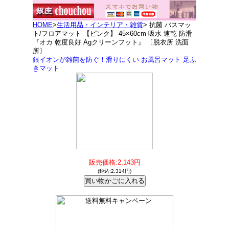
HOME
>
生活用品・インテリア・雑貨
> 抗菌 バスマッ
ト/フロアマット 【ピンク】 45×60cm 吸水 速乾 防滑
『オカ 乾度良好 Agクリーンフット』 〔脱衣所 洗面
所〕
銀イオンが雑菌を防ぐ！滑りにくい お風呂マット 足ふ
きマット
販売価格:2,143円
(税込:2,314円)