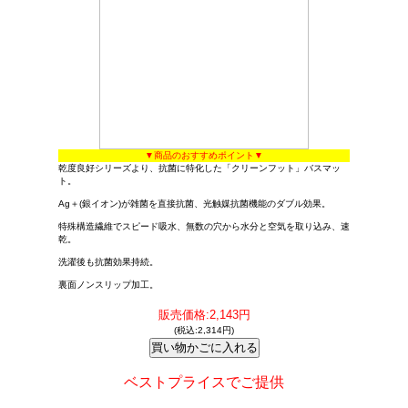
▼商品のおすすめポイント▼
乾度良好シリーズより、抗菌に特化した「クリーンフット」バスマッ
ト。
Ag＋(銀イオン)が雑菌を直接抗菌、光触媒抗菌機能のダブル効果。
特殊構造繊維でスピード吸水、無数の穴から水分と空気を取り込み、速
乾。
洗濯後も抗菌効果持続。
裏面ノンスリップ加工。
販売価格:2,143円
(税込:2,314円)
ベストプライスでご提供