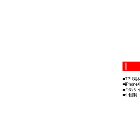
■TPU
■iPhon
■台紙サイ
■中国製