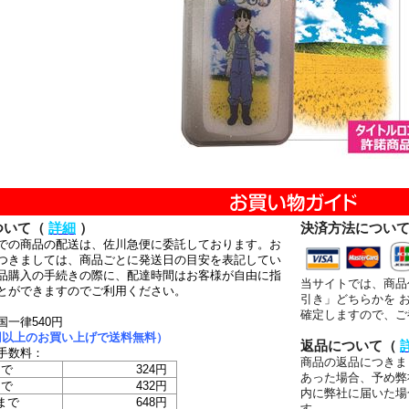
ついて（
詳細
）
決済方法につい
での商品の配送は、佐川急便に委託しております。お
つきましては、商品ごとに発送日の目安を表記してい
品購入の手続きの際に、配達時間はお客様が自由に指
当サイトでは、商品
とができますのでご利用ください。
引き」どちらかを 
確定しますので、ご
国一律540円
00円以上のお買い上げで送料無料）
返品について（
手数料：
商品の返品につきま
まで
324円
あった場合、予め弊
まで
432円
内に弊社に届いた場
まで
648円
す。