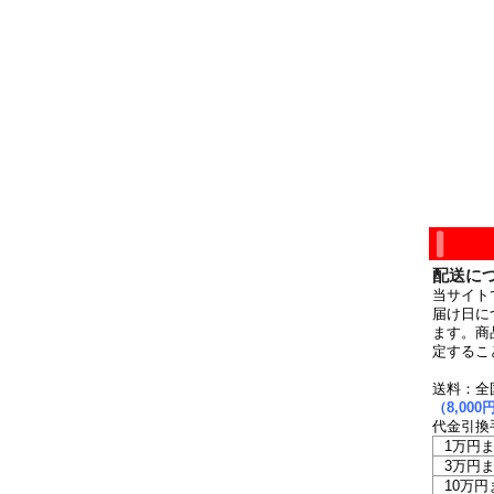
配送に
当サイト
届け日に
ます。商
定するこ
送料：全
（8,0
代金引換
1万円
3万円
10万円