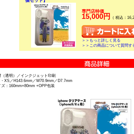
個セット】
専門店特価
15,000円
（ 税込：16,
＞＞もっと詳しく見る
＞＞この商品について質問す
素材（透明）／インクジェット印刷
eX・XS／H143.6mm／W70.9mm／D7.7mm
ズ：160mm×80mm +OPP包装