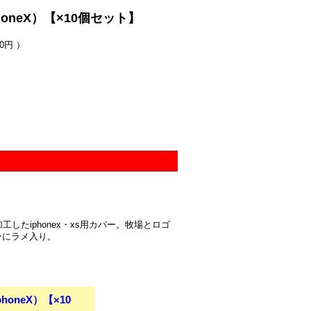
neX）【×10個セット】
0円 ）
たiphonex・xs用カバー。牧場とロゴ
ンにラメ入り。
oneX）【×10