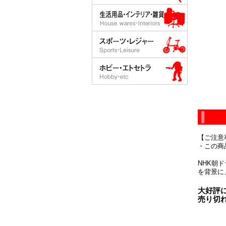
【ご注意
・この商
NHK朝
を背景に
大好評
売り切