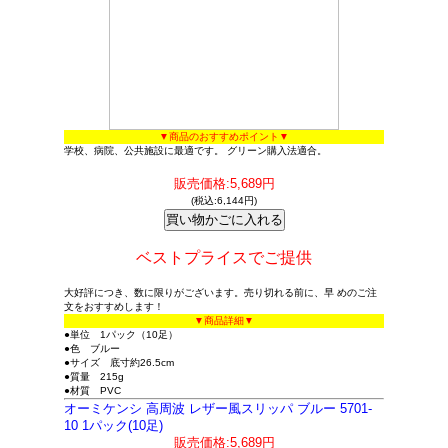
▼商品のおすすめポイント▼
学校、病院、公共施設に最適です。 グリーン購入法適合。
販売価格:5,689円
(税込:6,144円)
ベストプライスでご提供
大好評につき、数に限りがございます。売り切れる前に、早 めのご注
文をおすすめします！
▼商品詳細▼
●単位 1パック（10足）
●色 ブルー
●サイズ 底寸約26.5cm
●質量 215g
●材質 PVC
オーミケンシ 高周波 レザー風スリッパ ブルー 5701-
10 1パック(10足)
販売価格:5,689円