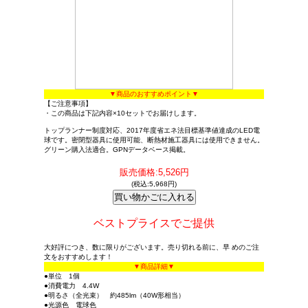
▼商品のおすすめポイント▼
【ご注意事項】
・この商品は下記内容×10セットでお届けします。
トップランナー制度対応、2017年度省エネ法目標基準値達成のLED電
球です。密閉型器具に使用可能、断熱材施工器具には使用できません。
グリーン購入法適合。GPNデータベース掲載。
販売価格:5,526円
(税込:5,968円)
ベストプライスでご提供
大好評につき、数に限りがございます。売り切れる前に、早 めのご注
文をおすすめします！
▼商品詳細▼
●単位 1個
●消費電力 4.4W
●明るさ（全光束） 約485lm（40W形相当）
●光源色 電球色