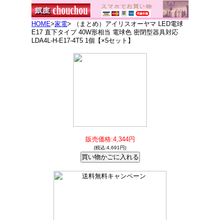
HOME
>
家電
> （まとめ）アイリスオーヤマ LED電球
E17 直下タイプ 40W形相当 電球色 密閉型器具対応
LDA4L-H-E17-4T5 1個【×5セット】
販売価格:4,344円
(税込:4,691円)