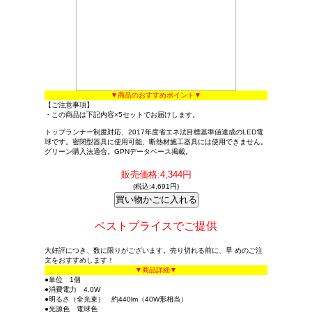
▼商品のおすすめポイント▼
【ご注意事項】
・この商品は下記内容×5セットでお届けします。
トップランナー制度対応、2017年度省エネ法目標基準値達成のLED電
球です。密閉型器具に使用可能、断熱材施工器具には使用できません。
グリーン購入法適合。GPNデータベース掲載。
販売価格:4,344円
(税込:4,691円)
ベストプライスでご提供
大好評につき、数に限りがございます。売り切れる前に、早 めのご注
文をおすすめします！
▼商品詳細▼
●単位 1個
●消費電力 4.0W
●明るさ（全光束） 約440lm（40W形相当）
●光源色 電球色