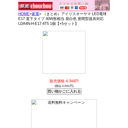
HOME
>
家電
> （まとめ）アイリスオーヤマ LED電球
E17 直下タイプ 40W形相当 昼白色 密閉型器具対応
LDA4N-H-E17-4T5 1個【×5セット】
販売価格:4,344円
(税込:4,691円)