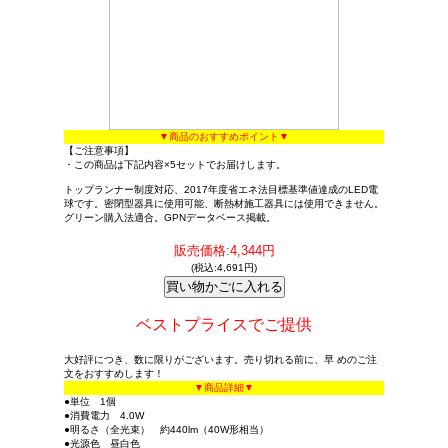
▼商品のおすすめポイント▼
【ご注意事項】
・この商品は下記内容×5セットでお届けします。
トップランナー制度対応、2017年度省エネ法目標基準値達成のLED電
球です。密閉型器具に使用可能、断熱材施工器具には使用できません。
グリーン購入法適合。GPNデータベース掲載。
販売価格:4,344円
(税込:4,691円)
ベストプライスでご提供
大好評につき、数に限りがございます。売り切れる前に、早 めのご注
文をおすすめします！
▼商品詳細▼
●単位 1個
●消費電力 4.0W
●明るさ（全光束） 約440lm（40W形相当）
●光源色 昼白色