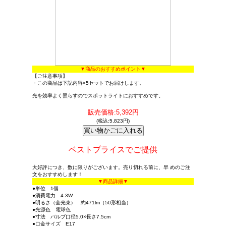
▼商品のおすすめポイント▼
【ご注意事項】
・この商品は下記内容×5セットでお届けします。
光を効率よく照らすのでスポットライトにおすすめです。
販売価格:5,392円
(税込:5,823円)
ベストプライスでご提供
大好評につき、数に限りがございます。売り切れる前に、早 めのご注
文をおすすめします！
▼商品詳細▼
●単位 1個
●消費電力 4.3W
●明るさ（全光束） 約471lm（50形相当）
●光源色 電球色
●寸法 バルブ口径5.0×長さ7.5cm
●口金サイズ E17