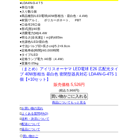
●LDA4N-G-4Ｔ5
●単位/1個
●入り数/1個
●商品種別/LED電球(40W形相当・昼白色・4.4W)
●材質/アルミ、 ポリカーボネート、 PBT
●口金/E26口金
●形式[形]/40形
●消費電力[W]/4.4W
●明るさ[全光束][ｌｍ]/約485lm
●光源色/LED/昼白色
●寸法[バルブ径×長さcm]/5.2×9.8cm
●定格寿命[時間]/40,000時間
●タイプ/LED
●定格ランプ電力 /40形（4.4W）
●質量/0.05kg
（まとめ）アイリスオーヤマ LED電球 E26 広配光タイ
プ 40W形相当 昼白色 密閉型器具対応 LDA4N-G-4T5 1
個【×10セット】
販売価格:5,526円
(税込:5,968円)
商品についてもっと見る
□
お買い物の流れ
□
よくある質問(FAQ)
□
送料・決済について
□
配送について
□
返品について
◎
買い物かご