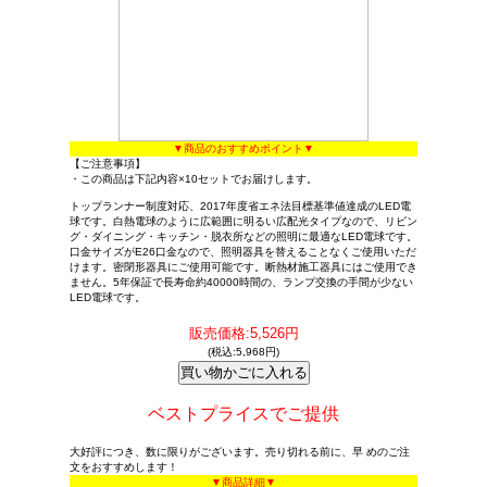
▼商品のおすすめポイント▼
【ご注意事項】
・この商品は下記内容×10セットでお届けします。
トップランナー制度対応、2017年度省エネ法目標基準値達成のLED電
球です。白熱電球のように広範囲に明るい広配光タイプなので、リビン
グ・ダイニング・キッチン・脱衣所などの照明に最適なLED電球です。
口金サイズがE26口金なので、照明器具を替えることなくご使用いただ
けます。密閉形器具にご使用可能です。断熱材施工器具にはご使用でき
ません。5年保証で長寿命約40000時間の、ランプ交換の手間が少ない
LED電球です。
販売価格:5,526円
(税込:5,968円)
ベストプライスでご提供
大好評につき、数に限りがございます。売り切れる前に、早 めのご注
文をおすすめします！
▼商品詳細▼