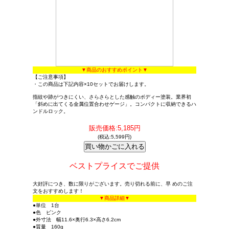
▼商品のおすすめポイント▼
【ご注意事項】
・この商品は下記内容×10セットでお届けします。
指紋や跡がつきにくい、さらさらとした感触のボディー塗装。業界初
「斜めに出てくる金属位置合わせゲージ」。コンパクトに収納できるハ
ンドルロック。
販売価格:5,185円
(税込:5,599円)
ベストプライスでご提供
大好評につき、数に限りがございます。売り切れる前に、早 めのご注
文をおすすめします！
▼商品詳細▼
●単位 1台
●色 ピンク
●外寸法 幅11.6×奥行6.3×高さ6.2cm
●質量 160g