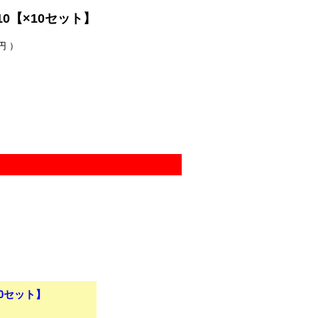
0【×10セット】
円 ）
10セット】