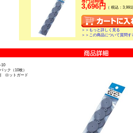
専門店特価
3,696円
（ 税込：3,991
＞＞もっと詳しく見る
＞＞この商品について質問す
10
1パック（10枚）
別 ロットガード