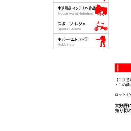
【ご注意
・この商
ロットガ
大好評
売り切