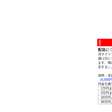
配送に
当サイト
届け日に
ます。商
定するこ
送料：全
（8,0
代金引換
1万円
3万円
10万円
30万円