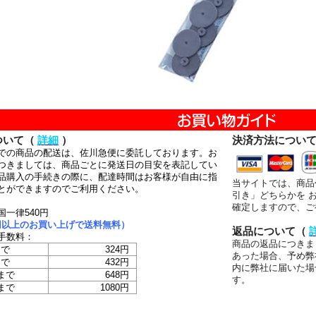
ついて（
詳細
）
決済方法につい
での商品の配送は、佐川急便に委託しております。お
つきましては、商品ごとに発送日の目安を表記してい
品購入の手続きの際に、配達時間はお客様が自由に指
当サイトでは、商品
とができますのでご利用ください。
引き」どちらかを 
確定しますので、ご
国一律540円
00円以上のお買い上げで送料無料）
返品について（
手数料：
商品の返品につきま
まで
324円
あった場合、予め弊
まで
432円
内に弊社に届いた場
まで
648円
す。
まで
1080円