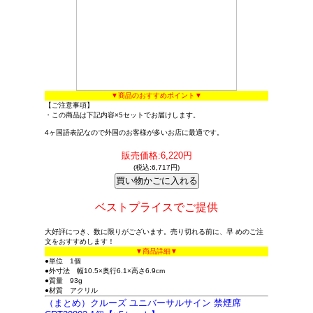
▼商品のおすすめポイント▼
【ご注意事項】
・この商品は下記内容×5セットでお届けします。
4ヶ国語表記なので外国のお客様が多いお店に最適です。
販売価格:6,220円
(税込:6,717円)
ベストプライスでご提供
大好評につき、数に限りがございます。売り切れる前に、早 めのご注
文をおすすめします！
▼商品詳細▼
●単位 1個
●外寸法 幅10.5×奥行6.1×高さ6.9cm
●質量 93g
●材質 アクリル
（まとめ）クルーズ ユニバーサルサイン 禁煙席