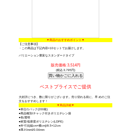
▼商品のおすすめポイント▼
【ご注意事項】
・この商品は下記内容×10セットでお届けします。
バリエーション豊富なスタンダードタイプ
販売価格:3,514円
(税込:3,795円)
ベストプライスでご提供
大好評につき、数に限りがございます。売り切れる前に、早 めのご注
文をおすすめします！
▼商品詳細▼
●単位/1パック(200枚)
●商品種別/チャック付きポリエチレン袋
●色/透明
●材質/低密度ポリエチレン(LDPE)
●外寸法[縦cm×横cm]/8.5×12cm
●厚さ[mm]/0.04mm