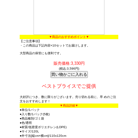
▼商品のおすすめポイント▼
【ご注意事項】
・この商品は下記内容×10セットでお届けします。
大型商品の保管にも便利です。
販売価格:3,330円
(税込:3,596円)
ベストプライスでご提供
大好評につき、数に限りがございます。売り切れる前に、早 めのご注
文をおすすめします！
▼商品詳細▼
●単位/1パック
●入り数/1パック(5枚)
●商品種別/ゴミ袋
●色/透明
●材質/低密度ポリエチレン(LDPE)
●サイズ/120L
●外寸法[縦cm×横cm]/110x120cm