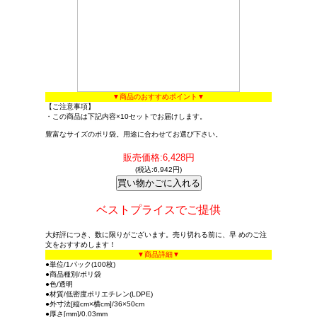
▼商品のおすすめポイント▼
【ご注意事項】
・この商品は下記内容×10セットでお届けします。
豊富なサイズのポリ袋。用途に合わせてお選び下さい。
販売価格:6,428円
(税込:6,942円)
ベストプライスでご提供
大好評につき、数に限りがございます。売り切れる前に、早 めのご注
文をおすすめします！
▼商品詳細▼
●単位/1パック(100枚)
●商品種別/ポリ袋
●色/透明
●材質/低密度ポリエチレン(LDPE)
●外寸法[縦cm×横cm]/36×50cm
●厚さ[mm]/0.03mm