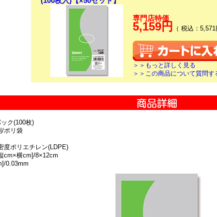
(100枚入)【×50セット】
専門店特価
5,159円
（ 税込：5,571
＞＞もっと詳しく見る
＞＞この商品について質問す
ック(100枚)
別/ポリ袋
密度ポリエチレン(LDPE)
cm×横cm]/8×12cm
]/0.03mm