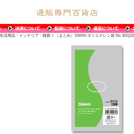
生活用品・インテリア・雑貨
> （まとめ）SWAN ポリエチレン袋 No.302(旧No