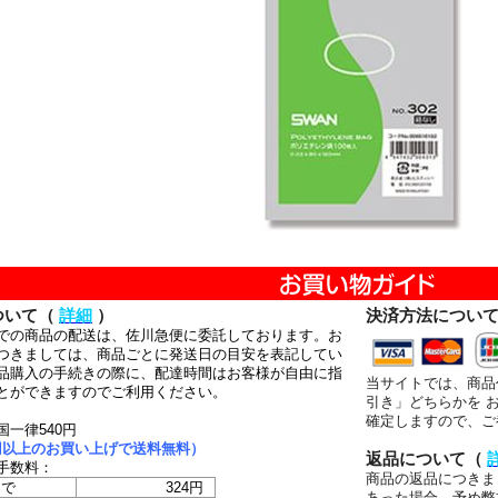
ついて（
詳細
）
決済方法につい
での商品の配送は、佐川急便に委託しております。お
つきましては、商品ごとに発送日の目安を表記してい
品購入の手続きの際に、配達時間はお客様が自由に指
当サイトでは、商品
とができますのでご利用ください。
引き」どちらかを 
確定しますので、ご
国一律540円
00円以上のお買い上げで送料無料）
返品について（
手数料：
商品の返品につきま
まで
324円
あった場合、予め弊