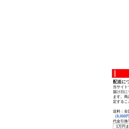
配送に
当サイト
届け日に
ます。商
定するこ
送料：全
（8,0
代金引換
1万円