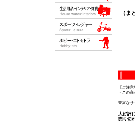
（まと
【ご注意
・この商
豊富なサ
大好評
売り切