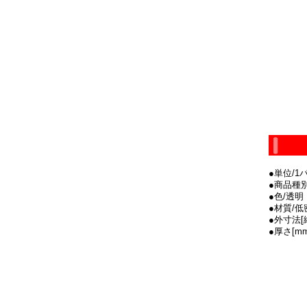
●単位/1パ
●商品種
●色/透明
●材質/低
●外寸法[縦
●厚さ[mm