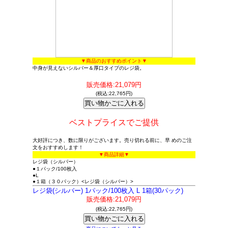
▼商品のおすすめポイント▼
中身が見えないシルバー＆厚口タイプのレジ袋。
販売価格:21,079円
(税込:22,765円)
ベストプライスでご提供
大好評につき、数に限りがございます。売り切れる前に、早 めのご注
文をおすすめします！
▼商品詳細▼
レジ袋（シルバー）
●１パック/100枚入
●L
●１箱（３０パック）<レジ袋（シルバー）>
レジ袋(シルバー) 1パック/100枚入 L 1箱(30パック)
販売価格:21,079円
(税込:22,765円)