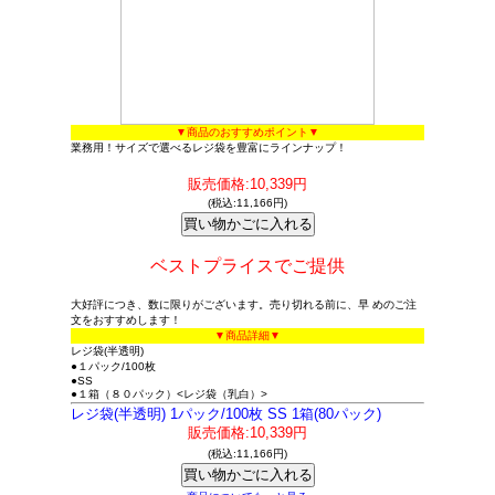
▼商品のおすすめポイント▼
業務用！サイズで選べるレジ袋を豊富にラインナップ！
販売価格:10,339円
(税込:11,166円)
ベストプライスでご提供
大好評につき、数に限りがございます。売り切れる前に、早 めのご注
文をおすすめします！
▼商品詳細▼
レジ袋(半透明)
●１パック/100枚
●SS
●１箱（８０パック）<レジ袋（乳白）>
レジ袋(半透明) 1パック/100枚 SS 1箱(80パック)
販売価格:10,339円
(税込:11,166円)