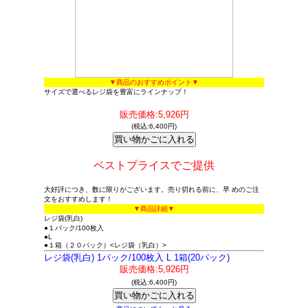
▼商品のおすすめポイント▼
サイズで選べるレジ袋を豊富にラインナップ！
販売価格:5,926円
(税込:6,400円)
ベストプライスでご提供
大好評につき、数に限りがございます。売り切れる前に、早 めのご注
文をおすすめします！
▼商品詳細▼
レジ袋(乳白)
●１パック/100枚入
●L
●１箱（２０パック）<レジ袋（乳白）>
レジ袋(乳白) 1パック/100枚入 L 1箱(20パック)
販売価格:5,926円
(税込:6,400円)