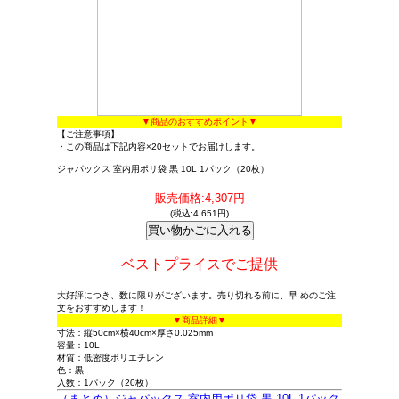
▼商品のおすすめポイント▼
【ご注意事項】
・この商品は下記内容×20セットでお届けします。
ジャパックス 室内用ポリ袋 黒 10L 1パック（20枚）
販売価格:4,307円
(税込:4,651円)
ベストプライスでご提供
大好評につき、数に限りがございます。売り切れる前に、早 めのご注
文をおすすめします！
▼商品詳細▼
寸法：縦50cm×横40cm×厚さ0.025mm
容量：10L
材質：低密度ポリエチレン
色：黒
入数：1パック（20枚）
（まとめ）ジャパックス 室内用ポリ袋 黒 10L 1パック