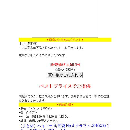
▼商品のおすすめポイント▼
【ご注意事項】
・この商品は下記内容×10セットでお届けします。
雑貨などを入れるのに適した袋です。
販売価格:4,587円
(税込:4,953円)
ベストプライスでご提供
大好評につき、数に限りがございます。売り切れる前に、早 めのご注
文をおすすめします！
▼商品詳細▼
●単位 1パック（100枚）
●色 クラフト
●外寸法 幅13.0×奥行8.0×高さ23.5cm
●材質 未晒50g/平方メートル
（まとめ）ヘイコー 角底袋 No.4 クラフト 4010400 1