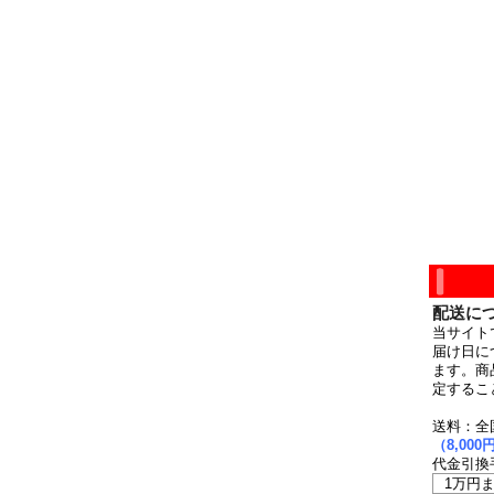
配送に
当サイト
届け日に
ます。商
定するこ
送料：全
（8,0
代金引換
1万円