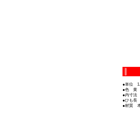
●単位 
●色 黄
●内寸法 
●ひも長
●材質 