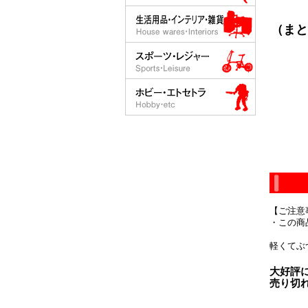
（まと
【ご注意
・この商
軽くてぶ
大好評
売り切