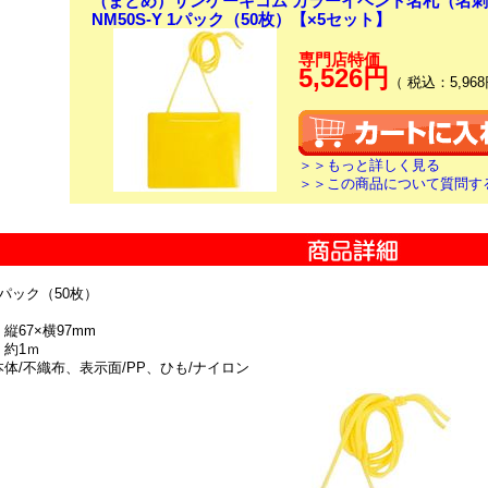
（まとめ）サンケーキコム カラーイベント名札（名刺サイ
NM50S-Y 1パック（50枚）【×5セット】
専門店特価
5,526円
（ 税込：5,968
＞＞もっと詳しく見る
＞＞この商品について質問す
1パック（50枚）
縦67×横97mm
 約1ｍ
本体/不織布、表示面/PP、ひも/ナイロン