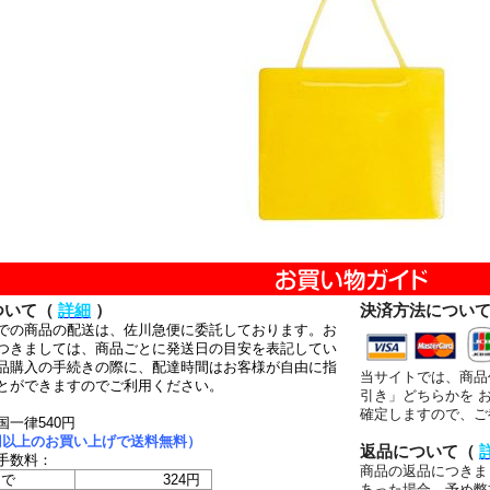
ついて（
詳細
）
決済方法につい
での商品の配送は、佐川急便に委託しております。お
つきましては、商品ごとに発送日の目安を表記してい
品購入の手続きの際に、配達時間はお客様が自由に指
当サイトでは、商品
とができますのでご利用ください。
引き」どちらかを 
確定しますので、ご
国一律540円
00円以上のお買い上げで送料無料）
返品について（
手数料：
商品の返品につきま
まで
324円
あった場合、予め弊