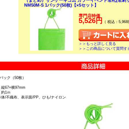
（まとめ）サンケーキコム カラーイベント名札(名刺サイズ
NM50M-S 1パック(50枚)【×5セット】
専門店特価
5,526円
（ 税込：5,968
＞＞もっと詳しく見る
＞＞この商品について質問す
1パック（50枚）
縦67×横97mm
 約1ｍ
本体/不織布、表示面/PP、ひも/ナイロン