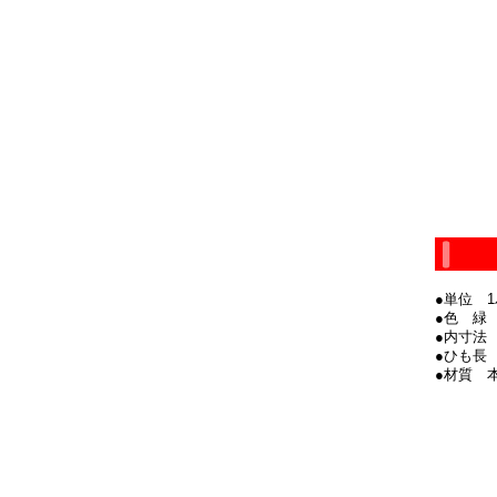
●単位 
●色 緑
●内寸法 
●ひも長
●材質 