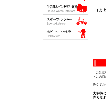
（まと
【ご注意
・この商
軽くてぶ
大好評
売り切