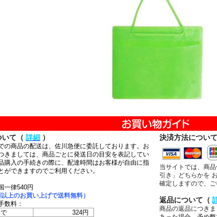
ついて（
詳細
）
決済方法につい
での商品の配送は、佐川急便に委託しております。お
つきましては、商品ごとに発送日の目安を表記してい
品購入の手続きの際に、配達時間はお客様が自由に指
当サイトでは、商品
とができますのでご利用ください。
引き」どちらかを 
確定しますので、ご
国一律540円
00円以上のお買い上げで送料無料）
返品について（
手数料：
商品の返品につきま
まで
324円
あった場合、予め弊