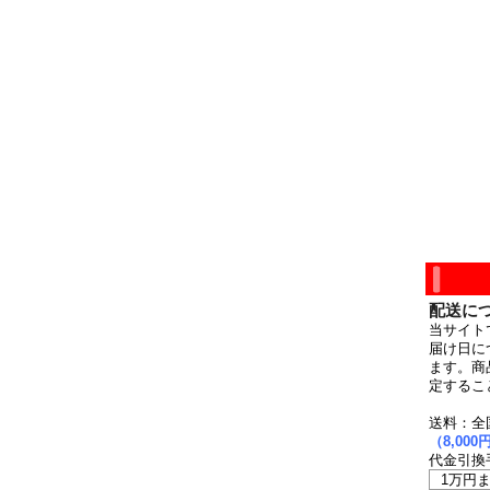
配送に
当サイト
届け日に
ます。商
定するこ
送料：全
（8,0
代金引換
1万円