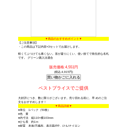
▼商品のおすすめポイント▼
【ご注意事項】
・この商品は下記内容×3セットでお届けします。
軽くてぶつけても痛くない。首が凝りにくい、使い捨てで衛生的な名札
です。 グリーン購入法適合
販売価格:4,551円
(税込:4,915円)
ベストプライスでご提供
大好評につき、数に限りがございます。売り切れる前に、早 めのご注
文をおすすめします！
▼商品詳細▼
●単位 1パック（50枚）
●色 黄
●内寸法 縦110×横103mm
●ひも長 約1ｍ
●材質 本体/不織布、表示面/PP、ひも/ナイロン