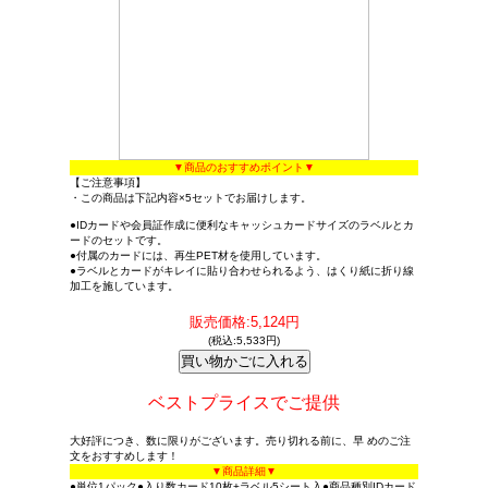
▼商品のおすすめポイント▼
【ご注意事項】
・この商品は下記内容×5セットでお届けします。
●IDカードや会員証作成に便利なキャッシュカードサイズのラベルとカ
ードのセットです。
●付属のカードには、再生PET材を使用しています。
●ラベルとカードがキレイに貼り合わせられるよう、はくり紙に折り線
加工を施しています。
販売価格:5,124円
(税込:5,533円)
ベストプライスでご提供
大好評につき、数に限りがございます。売り切れる前に、早 めのご注
文をおすすめします！
▼商品詳細▼
●単位1パック●入り数カード10枚+ラベル5シート入●商品種別IDカード